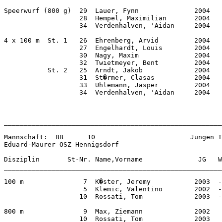
Speerwurf (800 g)  29  Lauer, Fynn              2004   
                   28  Hempel, Maximilian       2004   
                   34  Verdenhalven, 'Aidan     2004   
4 x 100 m  St. 1   26  Ehrenberg, Arvid         2004   
                   27  Engelhardt, Louis        2004   
                   30  Nagy, Maxim              2004   
                   32  Twietmeyer, Bent         2004   
           St. 2   25  Arndt, Jakob             2004   
                   31  St�rmer, Clasas          2004   
                   33  Uhlemann, Jasper         2004   
                   34  Verdenhalven, 'Aidan     2004   
                                                       
_______________________________________________________
Mannschaft:  BB      10                        Jungen I

Eduard-Maurer OSZ Hennigsdorf 

Disziplin       St-Nr. Name,Vorname              JG   W
_______________________________________________________
100 m               7  K�ster, Jeremy           2003  -
                    5  Klemic, Valentino        2002  -
                   10  Rossati, Tom             2003  -
800 m               9  Max, Ziemann             2002   
                   10  Rossati, Tom             2003   