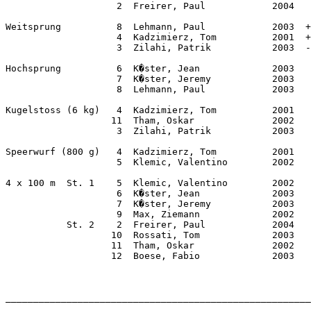
                    2  Freirer, Paul            2004   
Weitsprung          8  Lehmann, Paul            2003  +
                    4  Kadzimierz, Tom          2001  +
                    3  Zilahi, Patrik           2003  -
Hochsprung          6  K�ster, Jean             2003   
                    7  K�ster, Jeremy           2003   
                    8  Lehmann, Paul            2003   
Kugelstoss (6 kg)   4  Kadzimierz, Tom          2001   
                   11  Tham, Oskar              2002   
                    3  Zilahi, Patrik           2003   
Speerwurf (800 g)   4  Kadzimierz, Tom          2001   
                    5  Klemic, Valentino        2002   
4 x 100 m  St. 1    5  Klemic, Valentino        2002   
                    6  K�ster, Jean             2003   
                    7  K�ster, Jeremy           2003   
                    9  Max, Ziemann             2002   
           St. 2    2  Freirer, Paul            2004   
                   10  Rossati, Tom             2003   
                   11  Tham, Oskar              2002   
                   12  Boese, Fabio             2003   
                                                       
_______________________________________________________