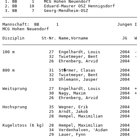
 1. BB      1    MCG Hohen Neuendorf                   
 2. BB     10    Eduard-Maurer OSZ Hennigsdorf         
 3. BB      7    Georg-Mendheim-OSZ                    
_______________________________________________________
Mannschaft:  BB       1                        Jungen I

MCG Hohen Neuendorf           

Disziplin       St-Nr. Name,Vorname              JG   W
_______________________________________________________
100 m              27  Engelhardt, Louis        2004  -
                   32  Twietmeyer, Bent         2004  -
                   26  Ehrenberg, Arvid         2004   
800 m              31  St�rmer, Clasas          2004   
                   32  Twietmeyer, Bent         2004   
                   33  Uhlemann, Jasper         2004   
Weitsprung         27  Engelhardt, Louis        2004  +
                   30  Nagy, Maxim              2004  +
                   26  Ehrenberg, Arvid         2004   
Hochsprung         35  Wegner, Erik             2004   
                   25  Arndt, Jakob             2004   
                   28  Hempel, Maximilian       2004   
Kugelstoss (6 kg)  28  Hempel, Maximilian       2004   
                   34  Verdenhalven, 'Aidan     2004   
                   29  Lauer, Fynn              2004   