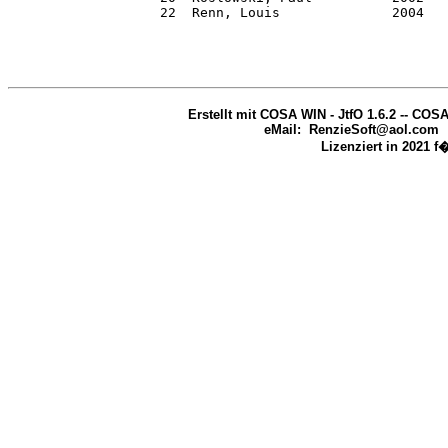
                   22  Renn, Louis              2004   
                                                       
Erstellt mit COSA WIN - JtfO 1.6.2 -- COS
eMail:  RenzieSoft@aol.com  
Lizenziert in 2021 f