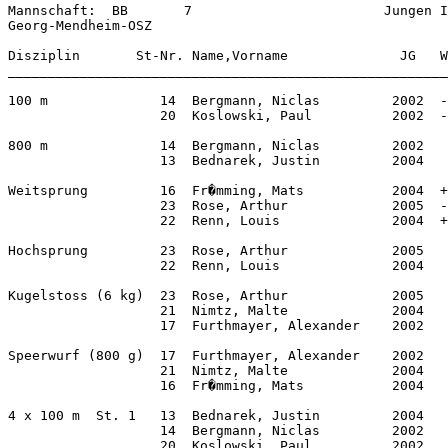
Mannschaft:  BB       7                        Jungen I

Georg-Mendheim-OSZ            

Disziplin       St-Nr. Name,Vorname              JG   W
_______________________________________________________
100 m              14  Bergmann, Niclas         2002  -
                   20  Koslowski, Paul          2002  -
800 m              14  Bergmann, Niclas         2002   
                   13  Bednarek, Justin         2004   
Weitsprung         16  Fr�mming, Mats           2004  +
                   23  Rose, Arthur             2005  -
                   22  Renn, Louis              2004  +
Hochsprung         23  Rose, Arthur             2005   
                   22  Renn, Louis              2004   
Kugelstoss (6 kg)  23  Rose, Arthur             2005   
                   21  Nimtz, Malte             2004   
                   17  Furthmayer, Alexander    2002   
Speerwurf (800 g)  17  Furthmayer, Alexander    2002   
                   21  Nimtz, Malte             2004   
                   16  Fr�mming, Mats           2004   
4 x 100 m  St. 1   13  Bednarek, Justin         2004   
                   14  Bergmann, Niclas         2002   
                   20  Koslowski, Paul          2002   