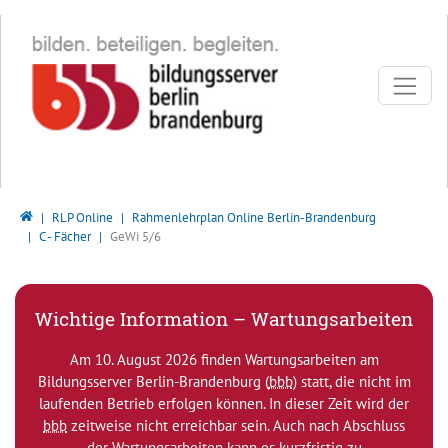
Direkt zur Hauptnavigation springen
Direkt zum Inhalt springen
Bildungsserver Berlin - Brandenburg
RLP Online
Rahmenlehrplan Online Berlin-Brandenburg
C - Fächer
GeWi 5/6
Wichtige Information – Wartungsarbeiten
Am 10. August 2026 finden Wartungsarbeiten am
Bildungsserver Berlin-Brandenburg (
bbb
) statt, die nicht im
laufenden Betrieb erfolgen können. In dieser Zeit wird der
bbb
zeitweise nicht erreichbar sein. Auch nach Abschluss
der Wartungsarbeiten kann es kurzfristig zu