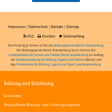
Boris Angerer, LIBRA
sei
Impressum
|
Datenschutz
|
Kontakt
|
Sitemap
RSS
Drucken
Seitenanfang
Das Portal
RLP
-Online ist Teil des
Bildungsservers Berlin-Brandenburg.
Der Bildungsserver Berlin-Brandenburg ist ein Service des
Landesinstituts für Schule und Medien Berlin-Brandenburg
im Auftrag
der
Senatsverwaltung für Bildung, Jugend und Familie
(Berlin) und
des
Ministeriums für Bildung, Jugend und Sport Land Brandenburg
.
Bildung und Erziehung
Grundsätze
Übergreifende Bildungs- und Erziehungsaufgaben