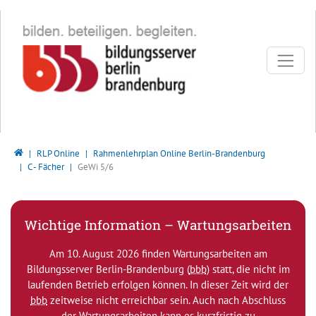
Direkt zur Hauptnavigation springen
Direkt zum Inhalt springen
Bildungsserver Berlin - Brandenburg
RLP Online
Rahmenlehrplan Online Berlin-Brandenburg
C - Fächer
GeWi 5/6
Wichtige Information – Wartungsarbeiten
Am 10. August 2026 finden Wartungsarbeiten am
Bildungsserver Berlin-Brandenburg (
bbb
) statt, die nicht im
laufenden Betrieb erfolgen können. In dieser Zeit wird der
bbb
zeitweise nicht erreichbar sein. Auch nach Abschluss
der Wartungsarbeiten kann es kurzfristig zu