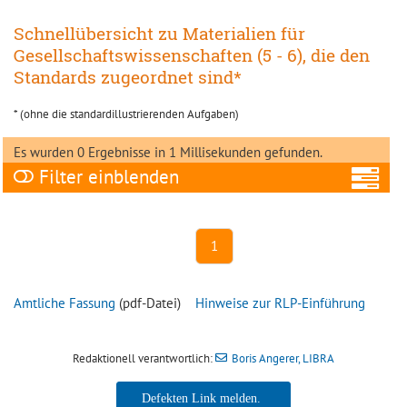
Schnellübersicht zu Materialien für
Gesellschaftswissenschaften (5 - 6), die den
Standards zugeordnet sind*
* (ohne die standardillustrierenden Aufgaben)
Es wurden 0 Ergebnisse in 1 Millisekunden gefunden.
Filter
A
1
Amtliche Fassung
(pdf-Datei)
Hinweise zur RLP-Einführung
Ni
Redaktionell verantwortlich:
Boris Angerer, LIBRA
Ne