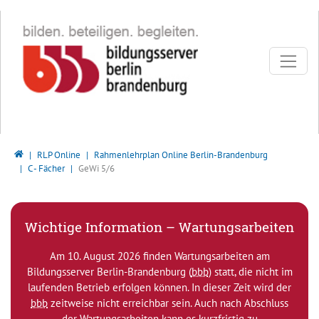
Direkt zur Hauptnavigation springen
Direkt zum Inhalt springen
Bildungsserver Berlin - Brandenburg
RLP Online
Rahmenlehrplan Online Berlin-Brandenburg
C - Fächer
GeWi 5/6
Wichtige Information – Wartungsarbeiten
Am 10. August 2026 finden Wartungsarbeiten am
Bildungsserver Berlin-Brandenburg (
bbb
) statt, die nicht im
laufenden Betrieb erfolgen können. In dieser Zeit wird der
bbb
zeitweise nicht erreichbar sein. Auch nach Abschluss
der Wartungsarbeiten kann es kurzfristig zu