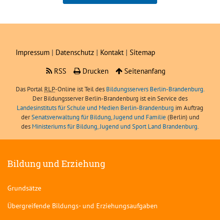
Boris Angerer, LIBRA
sei
Impressum
|
Datenschutz
|
Kontakt
|
Sitemap
RSS
Drucken
Seitenanfang
Das Portal
RLP
-Online ist Teil des
Bildungsservers Berlin-Brandenburg.
Der Bildungsserver Berlin-Brandenburg ist ein Service des
Landesinstituts für Schule und Medien Berlin-Brandenburg
im Auftrag
der
Senatsverwaltung für Bildung, Jugend und Familie
(Berlin) und
des
Ministeriums für Bildung, Jugend und Sport Land Brandenburg
.
Bildung und Erziehung
Grundsätze
Übergreifende Bildungs- und Erziehungsaufgaben