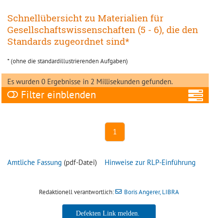
Schnellübersicht zu Materialien für
Gesellschaftswissenschaften (5 - 6), die den
Standards zugeordnet sind*
* (ohne die standardillustrierenden Aufgaben)
Es wurden 0 Ergebnisse in 2 Millisekunden gefunden.
Filter
A
1
Amtliche Fassung
(pdf-Datei)
Hinweise zur RLP-Einführung
Ni
Redaktionell verantwortlich:
Boris Angerer, LIBRA
Ne