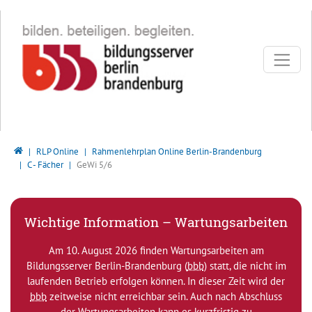
Direkt zur Hauptnavigation springen
Direkt zum Inhalt springen
Bildungsserver Berlin - Brandenburg
RLP Online
Rahmenlehrplan Online Berlin-Brandenburg
C - Fächer
GeWi 5/6
Wichtige Information – Wartungsarbeiten
Am 10. August 2026 finden Wartungsarbeiten am
Bildungsserver Berlin-Brandenburg (
bbb
) statt, die nicht im
laufenden Betrieb erfolgen können. In dieser Zeit wird der
bbb
zeitweise nicht erreichbar sein. Auch nach Abschluss
der Wartungsarbeiten kann es kurzfristig zu