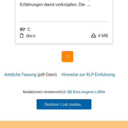
Erfahrungen damit verknüpfen. Die ...
Ka
C
docx
4 MB
Ne
sei
1
Amtliche Fassung
(pdf-Datei)
Hinweise zur RLP-Einführung
Redaktionell verantwortlich:
Boris Angerer, LIBRA
Boris Angerer, LIBRA