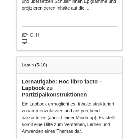
und übersetzen Schüler*innen Epigramme und
projizieren deren Inhalte auf die ...
Fa
Ne
G, H
sei
Latein (5-10)
Lernaufgabe: Hoc libro facto –
Lapbook zu
Partizipalkonstruktionen
Ein Lapbook ermöglicht es, Inhalte strukturiert
zusammenzufassen und ansprechend
darzustellen (ähnlich einer Mindmap). Es stellt
somit eine Hilfe zum Verstehen, Lernen und
Anwenden eines Themas dar.