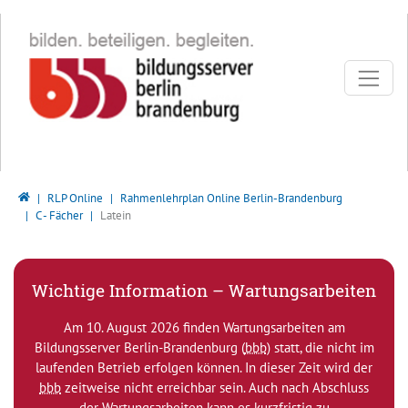
Direkt zur Hauptnavigation springen
Direkt zum Inhalt springen
Bildungsserver Berlin - Brandenburg
RLP Online
Rahmenlehrplan Online Berlin-Brandenburg
C - Fächer
Latein
Wichtige Information – Wartungsarbeiten
Am 10. August 2026 finden Wartungsarbeiten am
Bildungsserver Berlin-Brandenburg (
bbb
) statt, die nicht im
laufenden Betrieb erfolgen können. In dieser Zeit wird der
bbb
zeitweise nicht erreichbar sein. Auch nach Abschluss
der Wartungsarbeiten kann es kurzfristig zu