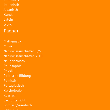
Italienisch
Japanisch
Kunst
Latein
L-E-R
Fächer
Mathematik
Musik
Naturwissenschaften 5/6
Naturwissenschaften 7-10
Neugriechisch
Philosophie
Physik
Politische Bildung
Polnisch
Portugiesisch
Psychologie
Russisch
Sachunterricht
Sorbisch/Wendisch
SoWi-WiWi