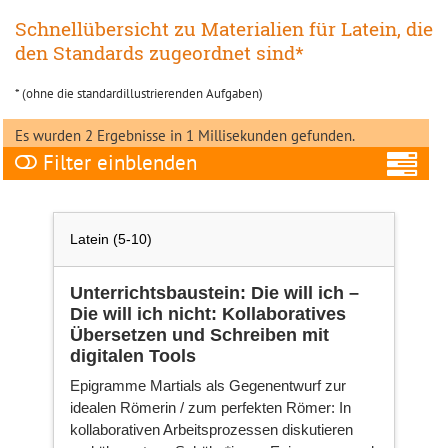
Schnellübersicht zu Materialien für Latein, die
den Standards zugeordnet sind*
* (ohne die standardillustrierenden Aufgaben)
Es wurden 2 Ergebnisse in 1 Millisekunden gefunden.
Filter
Fa
Latein (5-10)
Unterrichtsbaustein: Die will ich –
Ni
Die will ich nicht: Kollaboratives
Übersetzen und Schreiben mit
digitalen Tools
Epigramme Martials als Gegenentwurf zur
Ka
idealen Römerin / zum perfekten Römer: In
kollaborativen Arbeitsprozessen diskutieren