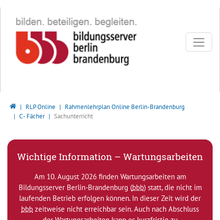
Direkt zur Hauptnavigation springen
Direkt zum Inhalt springen
Bildungsserver Berlin - Brandenburg
RLP Online
Rahmenlehrplan Online Berlin-Brandenburg
C - Fächer
Sachunterricht
Wichtige Information – Wartungsarbeiten
Am 10. August 2026 finden Wartungsarbeiten am
Bildungsserver Berlin-Brandenburg (
bbb
) statt, die nicht im
laufenden Betrieb erfolgen können. In dieser Zeit wird der
bbb
zeitweise nicht erreichbar sein. Auch nach Abschluss
der Wartungsarbeiten kann es kurzfristig zu