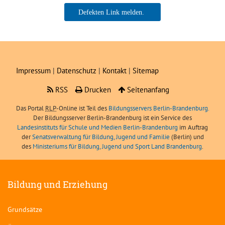
Ne
Boris Angerer, LIBRA
sei
Impressum
|
Datenschutz
|
Kontakt
|
Sitemap
RSS
Drucken
Seitenanfang
Das Portal
RLP
-Online ist Teil des
Bildungsservers Berlin-Brandenburg.
Der Bildungsserver Berlin-Brandenburg ist ein Service des
Landesinstituts für Schule und Medien Berlin-Brandenburg
im Auftrag
der
Senatsverwaltung für Bildung, Jugend und Familie
(Berlin) und
des
Ministeriums für Bildung, Jugend und Sport Land Brandenburg
.
Bildung und Erziehung
Grundsätze