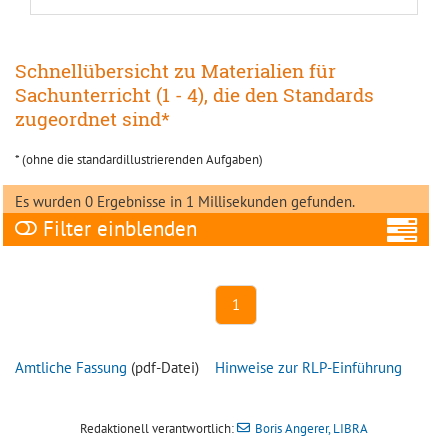
Schnellübersicht zu Materialien für
Sachunterricht (1 - 4), die den Standards
zugeordnet sind*
* (ohne die standardillustrierenden Aufgaben)
Es wurden 0 Ergebnisse in 1 Millisekunden gefunden.
Filter
A
1
Amtliche Fassung
(pdf-Datei)
Hinweise zur RLP-Einführung
Ni
Redaktionell verantwortlich:
Boris Angerer, LIBRA