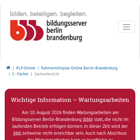
Direkt zur Hauptnavigation springen
Direkt zum Inhalt springen
Bildungsserver Berlin - Brandenburg
RLP Online
Rahmenlehrplan Online Berlin-Brandenburg
C - Fächer
Sachunterricht
Wichtige Information – Wartungsarbeiten
Am 10. August 2026 finden Wartungsarbeiten am
Bildungsserver Berlin-Brandenburg (
bbb
) statt, die nicht im
laufenden Betrieb erfolgen können. In dieser Zeit wird der
bbb
zeitweise nicht erreichbar sein. Auch nach Abschluss
der Wartungsarbeiten kann es kurzfristig zu