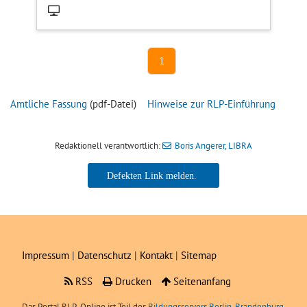
1
Amtliche Fassung
(pdf-Datei)
Hinweise zur RLP-Einführung
Redaktionell verantwortlich:
Boris Angerer, LIBRA
Boris Angerer, LIBRA
Impressum
|
Datenschutz
|
Kontakt
|
Sitemap
RSS
Drucken
Seitenanfang
Das Portal
RLP
-Online ist Teil des
Bildungsservers Berlin-Brandenburg.