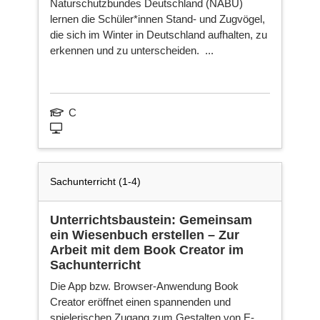
Naturschutzbundes Deutschland (NABU)
Ni
lernen die Schüler*innen Stand- und Zugvögel,
die sich im Winter in Deutschland aufhalten, zu
erkennen und zu unterscheiden. ...
Ka
C
Fa
Sachunterricht (1-4)
Ne
sei
Unterrichtsbaustein: Gemeinsam
ein Wiesenbuch erstellen – Zur
Arbeit mit dem Book Creator im
Sachunterricht
Die App bzw. Browser-Anwendung Book
Creator eröffnet einen spannenden und
spielerischen Zugang zum Gestalten von E-