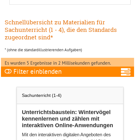
Schnellübersicht zu Materialien für
Sachunterricht (1 - 4), die den Standards
zugeordnet sind*
* (ohne die standardillustrierenden Aufgaben)
Es wurden 5 Ergebnisse in 2 Millisekunden gefunden.
Filter
A
Sachunterricht (1-4)
Unterrichtsbaustein: Wintervögel
kennenlernen und zählen mit
Fa
interaktiven Online-Anwendungen
Mit den interaktiven digitalen Angeboten des