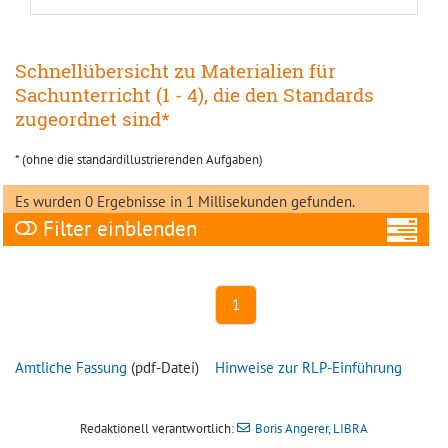
Schnellübersicht zu Materialien für
Sachunterricht (1 - 4), die den Standards
zugeordnet sind*
* (ohne die standardillustrierenden Aufgaben)
Es wurden 0 Ergebnisse in 1 Millisekunden gefunden.
Filter
A
1
Amtliche Fassung
(pdf-Datei)
Hinweise zur RLP-Einführung
Ni
Redaktionell verantwortlich:
Boris Angerer, LIBRA