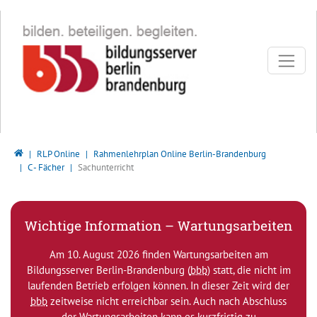
Direkt zur Hauptnavigation springen
Direkt zum Inhalt springen
Bildungsserver Berlin - Brandenburg
RLP Online
Rahmenlehrplan Online Berlin-Brandenburg
C - Fächer
Sachunterricht
Wichtige Information – Wartungsarbeiten
Am 10. August 2026 finden Wartungsarbeiten am
Bildungsserver Berlin-Brandenburg (
bbb
) statt, die nicht im
laufenden Betrieb erfolgen können. In dieser Zeit wird der
bbb
zeitweise nicht erreichbar sein. Auch nach Abschluss
der Wartungsarbeiten kann es kurzfristig zu