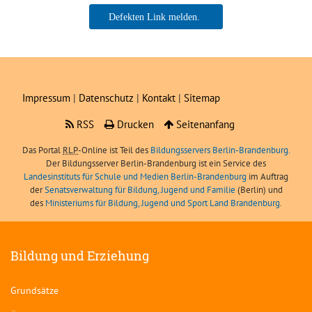
Ne
Boris Angerer, LIBRA
sei
Impressum
|
Datenschutz
|
Kontakt
|
Sitemap
RSS
Drucken
Seitenanfang
Das Portal
RLP
-Online ist Teil des
Bildungsservers Berlin-Brandenburg.
Der Bildungsserver Berlin-Brandenburg ist ein Service des
Landesinstituts für Schule und Medien Berlin-Brandenburg
im Auftrag
der
Senatsverwaltung für Bildung, Jugend und Familie
(Berlin) und
des
Ministeriums für Bildung, Jugend und Sport Land Brandenburg
.
Bildung und Erziehung
Grundsätze