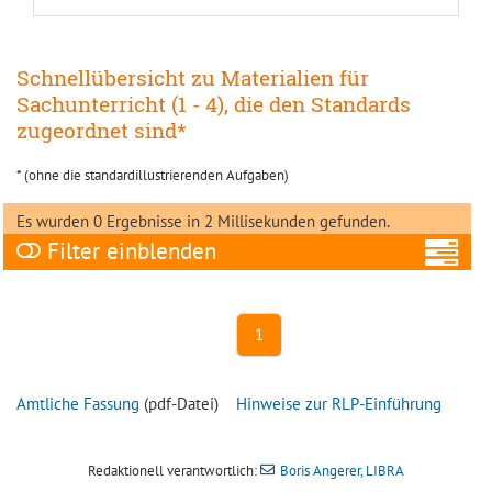
Schnellübersicht zu Materialien für
Sachunterricht (1 - 4), die den Standards
zugeordnet sind*
* (ohne die standardillustrierenden Aufgaben)
Es wurden 0 Ergebnisse in 2 Millisekunden gefunden.
Filter
A
1
Amtliche Fassung
(pdf-Datei)
Hinweise zur RLP-Einführung
Ni
Redaktionell verantwortlich:
Boris Angerer, LIBRA