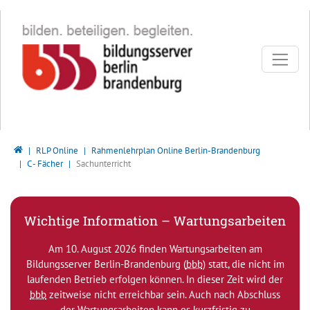
Direkt zur Hauptnavigation springen
Direkt zum Inhalt springen
Bildungsserver Berlin - Brandenburg
RLP Online
Rahmenlehrplan Online Berlin-Brandenburg
C - Fächer
Sachunterricht
Wichtige Information – Wartungsarbeiten
Am 10. August 2026 finden Wartungsarbeiten am
Bildungsserver Berlin-Brandenburg (
bbb
) statt, die nicht im
laufenden Betrieb erfolgen können. In dieser Zeit wird der
bbb
zeitweise nicht erreichbar sein. Auch nach Abschluss
der Wartungsarbeiten kann es kurzfristig zu