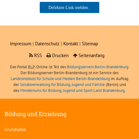
Ne
Boris Angerer, LIBRA
sei
Impressum
|
Datenschutz
|
Kontakt
|
Sitemap
RSS
Drucken
Seitenanfang
Das Portal
RLP
-Online ist Teil des
Bildungsservers Berlin-Brandenburg.
Der Bildungsserver Berlin-Brandenburg ist ein Service des
Landesinstituts für Schule und Medien Berlin-Brandenburg
im Auftrag
der
Senatsverwaltung für Bildung, Jugend und Familie
(Berlin) und
des
Ministeriums für Bildung, Jugend und Sport Land Brandenburg
.
Bildung und Erziehung
Grundsätze