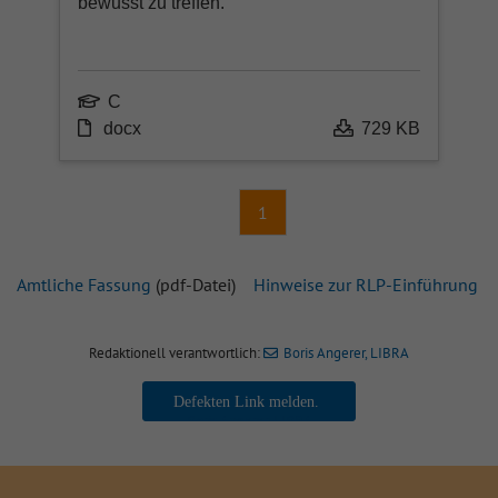
bewusst zu treffen.
Ni
C
Ka
docx
729 KB
Ne
1
sei
Amtliche Fassung
(pdf-Datei)
Hinweise zur RLP-Einführung
Redaktionell verantwortlich:
Boris Angerer, LIBRA
Boris Angerer, LIBRA