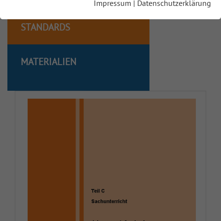
Impressum
|
Datenschutzerklärung
Ethik
KOMPETENZEN UND
STANDARDS
Französisch
MATERIALIEN
Geografie
Geschichte
GeWi 5/6
Hebräisch
Informatik
Italienisch
Japanisch