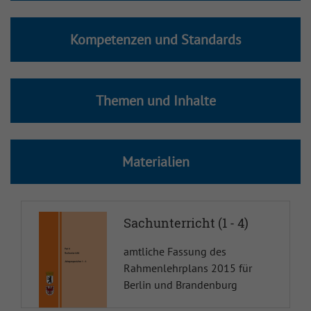
Physik
Kompetenzen und Standards
Politische Bildung
Polnisch
Themen und Inhalte
Portugiesisch
Materialien
Psychologie
Russisch
Sachunterricht (1 - 4)
Sachunterricht
amtliche Fassung des
Sorbisch/Wendisch
Rahmenlehrplans 2015 für
Berlin und Brandenburg
SoWi-WiWi