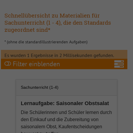
Spanisch
Schnellübersicht zu Materialien für
Sachunterricht (1 - 4), die den Standards
Sport
zugeordnet sind*
Theater
* (ohne die standardillustrierenden Aufgaben)
Türkisch
Es wurden 1 Ergebnisse in 2 Millisekunden gefunden.
Filter
W-A-T
A
Sachunterricht (1-4)
Lernaufgabe: Saisonaler Obstsalat
Die Schülerinnen und Schüler lernen durch
Fa
den Einkauf und die Zubereitung von
saisonalem Obst, Kaufentscheidungen