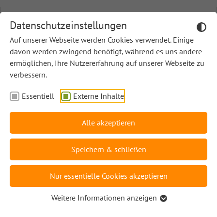
Direkt zur Hauptnavigation springen
Direkt zum Inhalt springen
Bildungsserver Berlin -Brandenburg
C - Fächer
Rahmenlehrplan Online Berlin-Brandenburg
Datenschutzeinstellungen
Home
Altgriechisch
Rahmenlehrplan Online Berlin-Brandenburg
Auf unserer Webseite werden Cookies verwendet. Einige
davon werden zwingend benötigt, während es uns andere
A - Bildung und Erziehung
Astronomie
ermöglichen, Ihre Nutzererfahrung auf unserer Webseite zu
verbessern.
Bildungsserver Berlin - Brandenburg
RLP Online
Rahmenlehrplan Online Berlin-Brandenburg
Biologie
B - Fachübergreifende Kompetenzentwicklung
C - Fächer
Sachunterricht
Essentiell
Externe Inhalte
Sachunterricht
C - Fächer
Chemie
Alle akzeptieren
Chinesisch
KOMPETENZENTWICKLUNG
Speichern & schließen
Deutsch
Nur essentielle Cookies akzeptieren
Deutsche Gebärdensprache
THEMEN UND INHALTE
Weitere Informationen anzeigen
Englisch