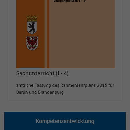
Kunst
Latein
L-E-R
Mathematik
Musik
Sachunterricht (1 - 4)
Nawi 5/6
amtliche Fassung des Rahmenlehrplans 2015 für
Berlin und Brandenburg
Nawi 7-10
Neugriechisch
Kompetenzentwicklung
Philosophie