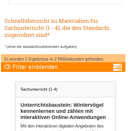
Schnellübersicht zu Materialien für
Sachunterricht (1 - 4), die den Standards
zugeordnet sind*
* (ohne die standardillustrierenden Aufgaben)
Es wurden 5 Ergebnisse in 2 Millisekunden gefunden.
Filter
A
Sachunterricht (1-4)
Unterrichtsbaustein: Wintervögel
kennenlernen und zählen mit
Fa
interaktiven Online-Anwendungen
Mit den interaktiven digitalen Angeboten des