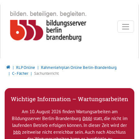
Direkt zur Hauptnavigation springen
Direkt zum Inhalt springen
Bildungsserver Berlin - Brandenburg
RLP Online
Rahmenlehrplan Online Berlin-Brandenburg
C - Fächer
Sachunterricht
Wichtige Information – Wartungsarbeiten
Am 10. August 2026 finden Wartungsarbeiten am
Bildungsserver Berlin-Brandenburg (
bbb
) statt, die nicht im
laufenden Betrieb erfolgen können. In dieser Zeit wird der
bbb
zeitweise nicht erreichbar sein. Auch nach Abschluss
der Wartungsarbeiten kann es kurzfristig zu