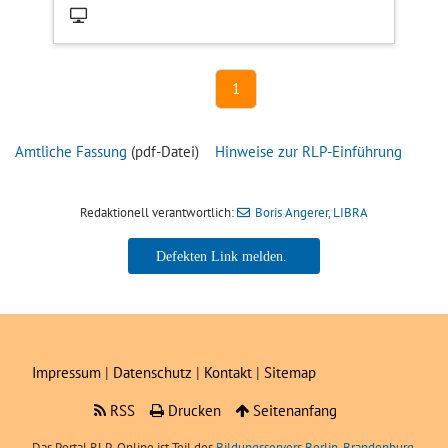
1
Amtliche Fassung
(pdf-Datei)
Hinweise zur RLP-Einführung
Redaktionell verantwortlich:
Boris Angerer, LIBRA
Boris Angerer, LIBRA
Impressum
|
Datenschutz
|
Kontakt
|
Sitemap
RSS
Drucken
Seitenanfang
Das Portal
RLP
-Online ist Teil des
Bildungsservers Berlin-Brandenburg.