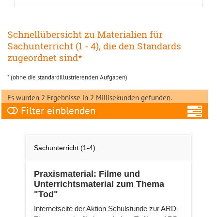
Schnellübersicht zu Materialien für
Sachunterricht (1 - 4), die den Standards
zugeordnet sind*
* (ohne die standardillustrierenden Aufgaben)
Es wurden 2 Ergebnisse in 2 Millisekunden gefunden.
Filter
A
Sachunterricht (1-4)
Praxismaterial: Filme und
Unterrichtsmaterial zum Thema
Fa
"Tod"
Internetseite der Aktion Schulstunde zur ARD-