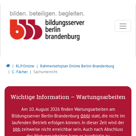
Direkt zur Hauptnavigation springen
Direkt zum Inhalt springen
Bildungsserver Berlin - Brandenburg
RLP Online
Rahmenlehrplan Online Berlin-Brandenburg
C - Fächer
Sachunterricht
Wichtige Information – Wartungsarbeiten
Am 10. August 2026 finden Wartungsarbeiten am
Bildungsserver Berlin-Brandenburg (
bbb
) statt, die nicht im
laufenden Betrieb erfolgen können. In dieser Zeit wird der
bbb
zeitweise nicht erreichbar sein. Auch nach Abschluss
der Wartungsarbeiten kann es kurzfristig zu