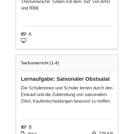
Themenwoche "Leben mit dem Tod" von ARD
Ni
und RBB
Ka
A
Fa
Sachunterricht (1-4)
Lernaufgabe: Saisonaler Obstsalat
Ne
sei
Die Schülerinnen und Schüler lernen durch den
Einkauf und die Zubereitung von saisonalem
Obst, Kaufentscheidungen bewusst zu treffen.
B
docx
729 KB