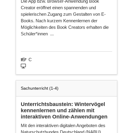
Die App bzw. Browser-Anwendung Book
Ni
Creator eröffnet einen spannenden und
spielerischen Zugang zum Gestalten von E-
Books. Nach kurzem Kennenlernen der
Möglichkeiten des Book Creators erhalten die
Ka
Schüler*innen ...
Fa
C
Ne
sei
Sachunterricht (1-4)
Unterrichtsbaustein: Wintervögel
kennenlernen und zählen mit
interaktiven Online-Anwendungen
Mit den interaktiven digitalen Angeboten des
Naturschutzbundes Deutschland (NABU)