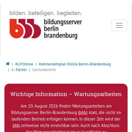
Direkt zur Hauptnavigation springen
Direkt zum Inhalt springen
Bildungsserver Berlin - Brandenburg
RLP Online
Rahmenlehrplan Online Berlin-Brandenburg
C - Fächer
Sachunterricht
Wichtige Information – Wartungsarbeiten
Am 10. August 2026 finden Wartungsarbeiten am
Bildungsserver Berlin-Brandenburg (
bbb
) statt, die nicht im
laufenden Betrieb erfolgen können. In dieser Zeit wird der
bbb
zeitweise nicht erreichbar sein. Auch nach Abschluss
der Wartungsarbeiten kann es kurzfristig zu