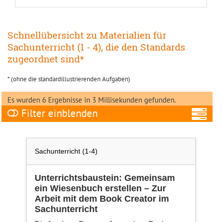
Schnellübersicht zu Materialien für
Sachunterricht (1 - 4), die den Standards
zugeordnet sind*
* (ohne die standardillustrierenden Aufgaben)
Es wurden 6 Ergebnisse in 3 Millisekunden gefunden.
Filter
A
Sachunterricht (1-4)
Unterrichtsbaustein: Gemeinsam
ein Wiesenbuch erstellen – Zur
Fa
Arbeit mit dem Book Creator im
Sachunterricht