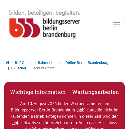
Direkt zur Hauptnavigation springen
Direkt zum Inhalt springen
Bildungsserver Berlin - Brandenburg
RLP Online
Rahmenlehrplan Online Berlin-Brandenburg
C - Fächer
Sachunterricht
Wichtige Information – Wartungsarbeiten
Am 10. August 2026 finden Wartungsarbeiten am
Bildungsserver Berlin-Brandenburg (
bbb
) statt, die nicht im
laufenden Betrieb erfolgen können. In dieser Zeit wird der
bbb
zeitweise nicht erreichbar sein. Auch nach Abschluss
der Wartungsarbeiten kann es kurzfristig zu