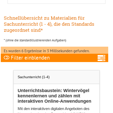
Schnellübersicht zu Materialien für
Sachunterricht (1 - 4), die den Standards
zugeordnet sind*
* (ohne die standardillustrierenden Aufgaben)
Es wurden 6 Ergebnisse in 3 Millisekunden gefunden.
Filter
A
Sachunterricht (1-4)
Unterrichtsbaustein: Wintervögel
kennenlernen und zählen mit
Fa
interaktiven Online-Anwendungen
Mit den interaktiven digitalen Angeboten des