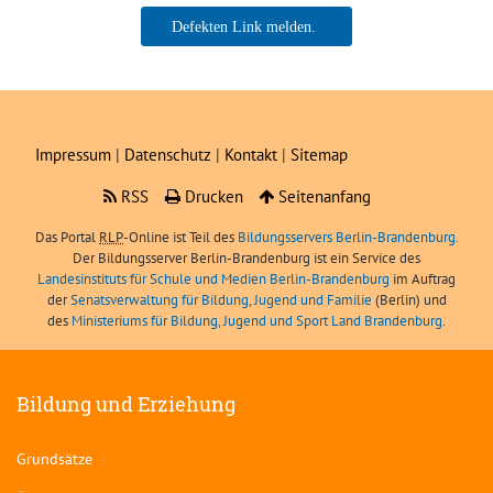
Ka
Boris Angerer, LIBRA
Ne
sei
Impressum
|
Datenschutz
|
Kontakt
|
Sitemap
RSS
Drucken
Seitenanfang
Das Portal
RLP
-Online ist Teil des
Bildungsservers Berlin-Brandenburg.
Der Bildungsserver Berlin-Brandenburg ist ein Service des
Landesinstituts für Schule und Medien Berlin-Brandenburg
im Auftrag
der
Senatsverwaltung für Bildung, Jugend und Familie
(Berlin) und
des
Ministeriums für Bildung, Jugend und Sport Land Brandenburg
.
Bildung und Erziehung
Grundsätze