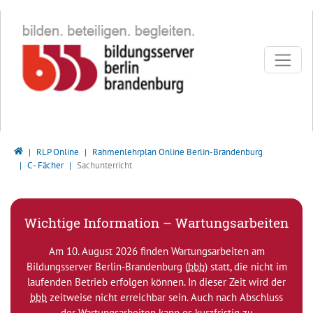
Direkt zur Hauptnavigation springen
Direkt zum Inhalt springen
Bildungsserver Berlin - Brandenburg
RLP Online
Rahmenlehrplan Online Berlin-Brandenburg
C - Fächer
Sachunterricht
Wichtige Information – Wartungsarbeiten
Am 10. August 2026 finden Wartungsarbeiten am
Bildungsserver Berlin-Brandenburg (
bbb
) statt, die nicht im
laufenden Betrieb erfolgen können. In dieser Zeit wird der
bbb
zeitweise nicht erreichbar sein. Auch nach Abschluss
der Wartungsarbeiten kann es kurzfristig zu