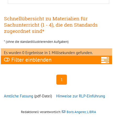
Schnellübersicht zu Materialien für
Sachunterricht (1 - 4), die den Standards
zugeordnet sind*
* (ohne die standardillustrierenden Aufgaben)
Es wurden 0 Ergebnisse in 1 Millisekunden gefunden.
Filter
A
1
Amtliche Fassung
(pdf-Datei)
Hinweise zur RLP-Einführung
Ni
Redaktionell verantwortlich:
Boris Angerer, LIBRA