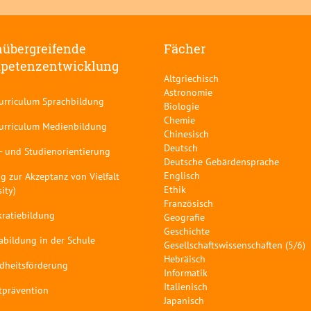
übergreifende
Fächer
petenzentwicklung
Altgriechisch
Astronomie
curriculum Sprachbildung
Biologie
Chemie
curriculum Medienbildung
Chinesisch
Deutsch
- und Studienorientierung
Deutsche Gebärdensprache
Englisch
g zur Akzeptanz von Vielfalt
Ethik
sity)
Französisch
ratiebildung
Geografie
Geschichte
abildung in der Schule
Gesellschaftswissenschaften (5/6)
Hebräisch
dheitsförderung
Informatik
Italienisch
tprävention
Japanisch