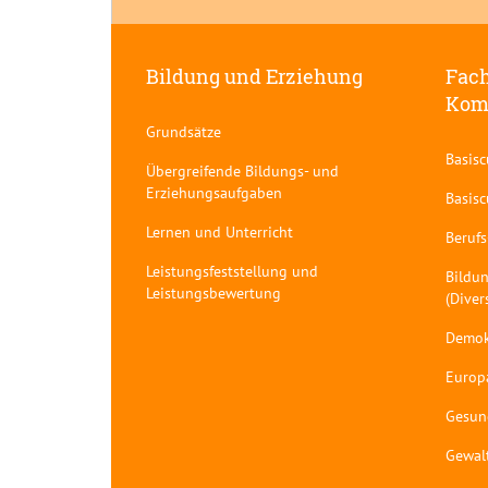
Bildung und Erziehung
Fach
Kom
Grundsätze
Basis
Übergreifende Bildungs- und
Erziehungsaufgaben
Basis
Lernen und Unterricht
Berufs
Leistungsfeststellung und
Bildun
Leistungsbewertung
(Diver
Demok
Europ
Gesun
Gewal