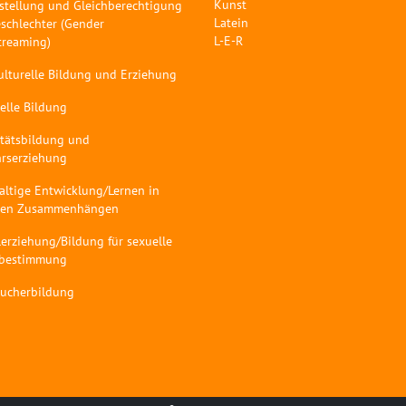
Kunst
stellung und Gleichberechtigung
Latein
schlechter (Gender
L-E-R
treaming)
ulturelle Bildung und Erziehung
elle Bildung
itätsbildung und
hrserziehung
altige Entwicklung/Lernen in
len Zusammenhängen
erziehung/Bildung für sexuelle
tbestimmung
aucherbildung