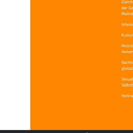
Gleich
der Ge
Mains
Interk
Kultur
Mobil
Verke
Nachh
globa
Sexual
Selbs
Verbr