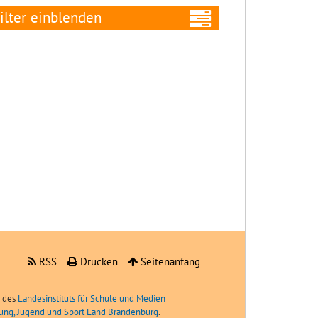
ilter
Alle Filter
entfernen
Niveaustufe:
Neu
seit:
RSS
Drucken
Seitenanfang
e des
Landesinstituts für Schule und Medien
ldung, Jugend und Sport Land Brandenburg
.