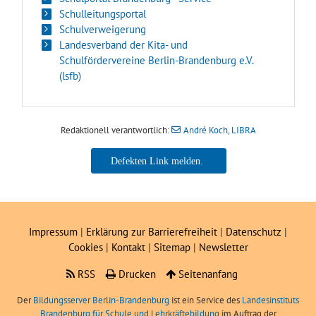
Schulleitungsportal
Schulverweigerung
Landesverband der Kita- und
Schulfördervereine Berlin-Brandenburg e.V.
(lsfb)
Redaktionell verantwortlich:
André Koch, LIBRA
André Koch, LIBRA
Impressum
|
Erklärung zur Barrierefreiheit
|
Datenschutz
|
Cookies
|
Kontakt
|
Sitemap
|
Newsletter
RSS
Drucken
Seitenanfang
Der
Bildungsserver Berlin-Brandenburg
ist ein Service des
Landesinstituts
Brandenburg für Schule und Lehrkräftebildung
im Auftrag der