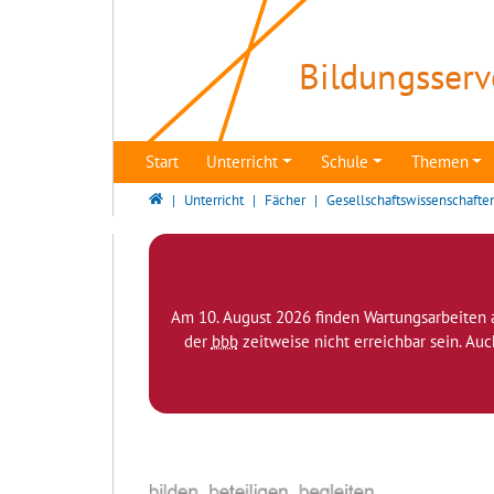
Direkt zur Hauptnavigation springen
Direkt zum Inhalt springen
Bildungsserv
Start
Unterricht
Schule
Themen
Bildungsserver Berlin - Brandenburg
Unterricht
Fächer
Gesellschaftswissenschafte
Am 10. August 2026 finden Wartungsarbeiten 
der
bbb
zeitweise nicht erreichbar sein. Au