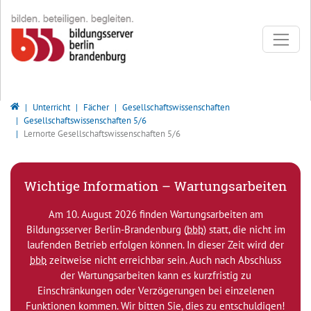
Direkt zur Hauptnavigation springen
Direkt zum Inhalt springen
Bildungsserver Berlin - Brandenburg
Unterricht
Fächer
Gesellschaftswissenschaften
Gesellschaftswissenschaften 5/6
Lernorte Gesellschaftswissenschaften 5/6
Wichtige Information – Wartungsarbeiten
Am 10. August 2026 finden Wartungsarbeiten am
Bildungsserver Berlin-Brandenburg (
bbb
) statt, die nicht im
laufenden Betrieb erfolgen können. In dieser Zeit wird der
bbb
zeitweise nicht erreichbar sein. Auch nach Abschluss
der Wartungsarbeiten kann es kurzfristig zu
Einschränkungen oder Verzögerungen bei einzelenen
Funktionen kommen. Wir bitten Sie, dies zu entschuldigen!