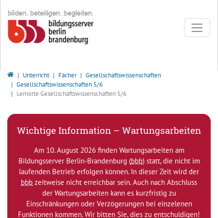
Direkt zur Hauptnavigation springen
Direkt zum Inhalt springen
Bildungsserver Berlin - Brandenburg
Unterricht
Fächer
Gesellschaftswissenschaften
Gesellschaftswissenschaften 5/6
Lernorte Gesellschaftswissenschaften 5/6
Wichtige Information – Wartungsarbeiten
Am 10. August 2026 finden Wartungsarbeiten am
Bildungsserver Berlin-Brandenburg (
bbb
) statt, die nicht im
laufenden Betrieb erfolgen können. In dieser Zeit wird der
bbb
zeitweise nicht erreichbar sein. Auch nach Abschluss
der Wartungsarbeiten kann es kurzfristig zu
Einschränkungen oder Verzögerungen bei einzelenen
Funktionen kommen. Wir bitten Sie, dies zu entschuldigen!