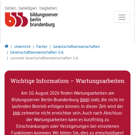
Direkt zur Hauptnavigation springen
Direkt zum Inhalt springen
Bildungsserver Berlin - Brandenburg
Unterricht
Fächer
Gesellschaftswissenschaften
Gesellschaftswissenschaften 5/6
Lernorte Gesellschaftswissenschaften 5/6
Wichtige Information – Wartungsarbeiten
Am 10. August 2026 finden Wartungsarbeiten am
Bildungsserver Berlin-Brandenburg (
bbb
) statt, die nicht im
laufenden Betrieb erfolgen können. In dieser Zeit wird der
bbb
zeitweise nicht erreichbar sein. Auch nach Abschluss
der Wartungsarbeiten kann es kurzfristig zu
Einschränkungen oder Verzögerungen bei einzelenen
Funktionen kommen. Wir bitten Sie, dies zu entschuldigen!