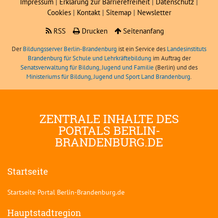
Impressum
|
Erklärung zur Barrierefreiheit
|
Datenschutz
|
Cookies
|
Kontakt
|
Sitemap
|
Newsletter
RSS
Drucken
Seitenanfang
Der
Bildungsserver Berlin-Brandenburg
ist ein Service des
Landesinstituts
Brandenburg für Schule und Lehrkräftebildung
im Auftrag der
Senatsverwaltung für Bildung, Jugend und Familie
(Berlin) und des
Ministeriums für Bildung, Jugend und Sport Land Brandenburg
.
ZENTRALE INHALTE DES
PORTALS BERLIN-
BRANDENBURG.DE
Startseite
Startseite Portal Berlin-Brandenburg.de
Hauptstadtregion