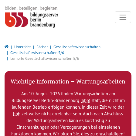
Direkt zur Hauptnavigation springen
Direkt zum Inhalt springen
Bildungsserver Berlin - Brandenburg
Unterricht
Fächer
Gesellschaftswissenschaften
Gesellschaftswissenschaften 5/6
Lernorte Gesellschaftswissenschaften 5/6
Wichtige Information – Wartungsarbeiten
Am 10. August 2026 finden Wartungsarbeiten am
Bildungsserver Berlin-Brandenburg (
bbb
) statt, die nicht im
laufenden Betrieb erfolgen können. In dieser Zeit wird der
bbb
zeitweise nicht erreichbar sein. Auch nach Abschluss
der Wartungsarbeiten kann es kurzfristig zu
Einschränkungen oder Verzögerungen bei einzelenen
Funktionen kommen. Wir bitten Sie, dies zu entschuldigen!