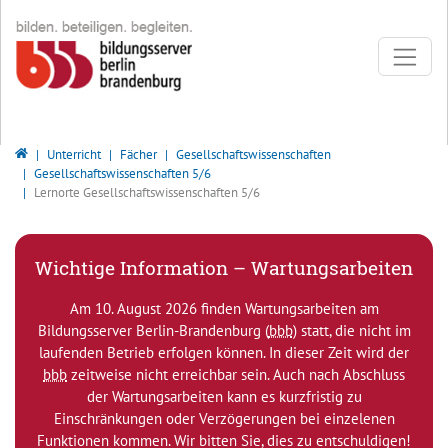
Direkt zur Hauptnavigation springen
Direkt zum Inhalt springen
Bildungsserver Berlin - Brandenburg
Unterricht
Fächer
Gesellschaftswissenschaften
Gesellschaftswissenschaften 5/6
Lernorte Gesellschaftswissenschaften 5/6
Wichtige Information – Wartungsarbeiten
Am 10. August 2026 finden Wartungsarbeiten am
Bildungsserver Berlin-Brandenburg (
bbb
) statt, die nicht im
laufenden Betrieb erfolgen können. In dieser Zeit wird der
bbb
zeitweise nicht erreichbar sein. Auch nach Abschluss
der Wartungsarbeiten kann es kurzfristig zu
Einschränkungen oder Verzögerungen bei einzelenen
Funktionen kommen. Wir bitten Sie, dies zu entschuldigen!