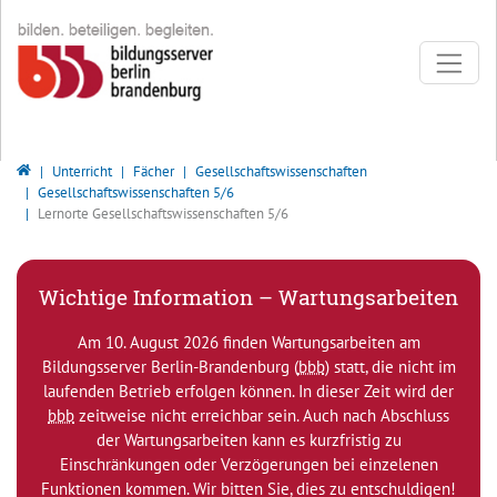
Direkt zur Hauptnavigation springen
Direkt zum Inhalt springen
Bildungsserver Berlin - Brandenburg
Unterricht
Fächer
Gesellschaftswissenschaften
Gesellschaftswissenschaften 5/6
Lernorte Gesellschaftswissenschaften 5/6
Wichtige Information – Wartungsarbeiten
Am 10. August 2026 finden Wartungsarbeiten am
Bildungsserver Berlin-Brandenburg (
bbb
) statt, die nicht im
laufenden Betrieb erfolgen können. In dieser Zeit wird der
bbb
zeitweise nicht erreichbar sein. Auch nach Abschluss
der Wartungsarbeiten kann es kurzfristig zu
Einschränkungen oder Verzögerungen bei einzelenen
Funktionen kommen. Wir bitten Sie, dies zu entschuldigen!