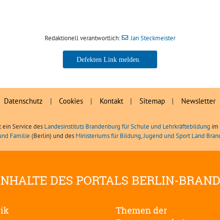
Redaktionell verantwortlich:
Jan Steckmeister
Jan Steckmeister
Datenschutz
|
Cookies
|
Kontakt
|
Sitemap
|
Newsletter
t ein Service des
Landesinstituts Brandenburg für Schule und Lehrkräftebildung
im 
und Familie
(Berlin) und des
Ministeriums für Bildung, Jugend und Sport Land Bra
INHALTE DES PORTALS BERLIN-BRAN
tik
Themen der