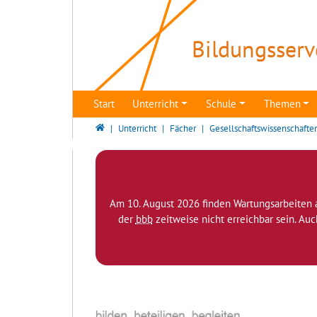
Direkt zur Hauptnavigation springen
Direkt zum Inhalt springen
Bildungsserv
Start
Unterricht
Schule
Themen
Bildungsserver Berlin - Brandenburg
Unterricht
Fächer
Gesellschaftswissenschafte
Am 10. August 2026 finden Wartungsarbeiten 
der
bbb
zeitweise nicht erreichbar sein. Au