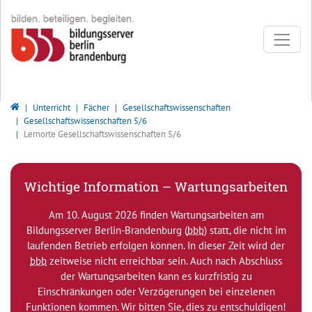
Direkt zur Hauptnavigation springen
Direkt zum Inhalt springen
Bildungsserver Berlin - Brandenburg
Unterricht
Fächer
Gesellschaftswissenschaften
Gesellschaftswissenschaften 5/6
Lernorte Gesellschaftswissenschaften 5/6
Wichtige Information – Wartungsarbeiten
Am 10. August 2026 finden Wartungsarbeiten am
Bildungsserver Berlin-Brandenburg (
bbb
) statt, die nicht im
laufenden Betrieb erfolgen können. In dieser Zeit wird der
bbb
zeitweise nicht erreichbar sein. Auch nach Abschluss
der Wartungsarbeiten kann es kurzfristig zu
Einschränkungen oder Verzögerungen bei einzelenen
Funktionen kommen. Wir bitten Sie, dies zu entschuldigen!