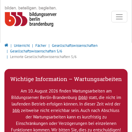
Direkt zur Hauptnavigation springen
Direkt zum Inhalt springen
Bildungsserver Berlin - Brandenburg
Unterricht
Fächer
Gesellschaftswissenschaften
Gesellschaftswissenschaften 5/6
Lernorte Gesellschaftswissenschaften 5/6
Wichtige Information – Wartungsarbeiten
Am 10. August 2026 finden Wartungsarbeiten am
Bildungsserver Berlin-Brandenburg (
bbb
) statt, die nicht im
laufenden Betrieb erfolgen können. In dieser Zeit wird der
bbb
zeitweise nicht erreichbar sein. Auch nach Abschluss
der Wartungsarbeiten kann es kurzfristig zu
Einschränkungen oder Verzögerungen bei einzelenen
Funktionen kommen. Wir bitten Sie, dies zu entschuldigen!