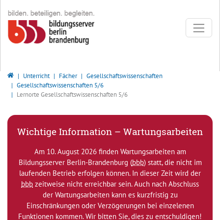
Direkt zur Hauptnavigation springen
Direkt zum Inhalt springen
Bildungsserver Berlin - Brandenburg
Unterricht
Fächer
Gesellschaftswissenschaften
Gesellschaftswissenschaften 5/6
Lernorte Gesellschaftswissenschaften 5/6
Wichtige Information – Wartungsarbeiten
Am 10. August 2026 finden Wartungsarbeiten am
Bildungsserver Berlin-Brandenburg (
bbb
) statt, die nicht im
laufenden Betrieb erfolgen können. In dieser Zeit wird der
bbb
zeitweise nicht erreichbar sein. Auch nach Abschluss
der Wartungsarbeiten kann es kurzfristig zu
Einschränkungen oder Verzögerungen bei einzelenen
Funktionen kommen. Wir bitten Sie, dies zu entschuldigen!