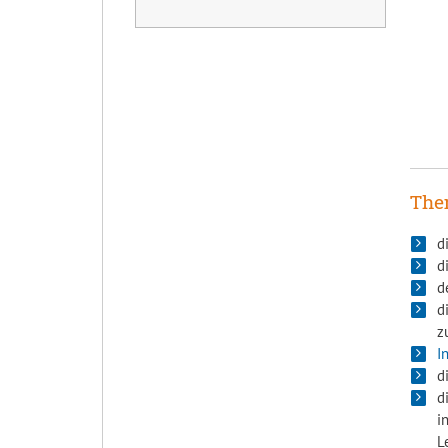
Them
d
d
d
d
z
I
d
d
i
L