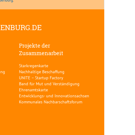
ndenburg
.
DENBURG.DE
Projekte der
Zusammenarbeit
Starkregenkarte
ung
Nachhaltige Beschaffung
UNITE – Startup Factory
Band für Mut und Verständigung
Ehrenamtskarte
Entwicklungs- und Innovationsachsen
Kommunales Nachbarschaftsforum