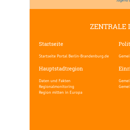
Jugend 
ZENTRALE 
Startseite
Poli
Startseite Portal Berlin-Brandenburg.de
Gemei
Hauptstadtregion
Einr
Daten und Fakten
Gemei
Regionalmonitoring
Gemei
Region mitten in Europa