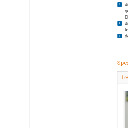
d
g
E
d
l
d
Spe
Le