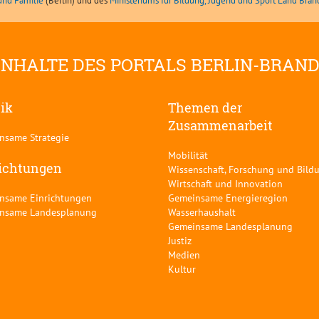
und Familie
(Berlin) und des
Ministeriums für Bildung, Jugend und Sport Land Bra
INHALTE DES PORTALS BERLIN-BRAN
tik
Themen der
Zusammenarbeit
nsame Strategie
Mobilität
ichtungen
Wissenschaft, Forschung und Bild
Wirtschaft und Innovation
nsame Einrichtungen
Gemeinsame Energieregion
nsame Landesplanung
Wasserhaushalt
Gemeinsame Landesplanung
Justiz
Medien
Kultur