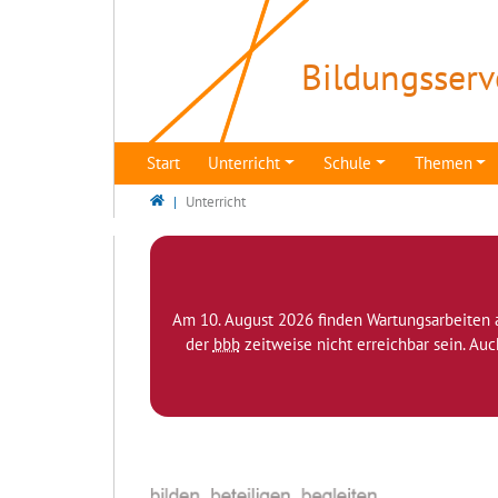
Direkt zur Hauptnavigation springen
Direkt zum Inhalt springen
Bildungsserv
Start
Unterricht
Schule
Themen
Bildungsserver Berlin - Brandenburg
Unterricht
Am 10. August 2026 finden Wartungsarbeiten 
der
bbb
zeitweise nicht erreichbar sein. Au