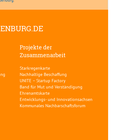
ndenburg
.
DENBURG.DE
Projekte der
Zusammenarbeit
Starkregenkarte
ung
Nachhaltige Beschaffung
UNITE – Startup Factory
Band für Mut und Verständigung
Ehrenamtskarte
Entwicklungs- und Innovationsachsen
Kommunales Nachbarschaftsforum