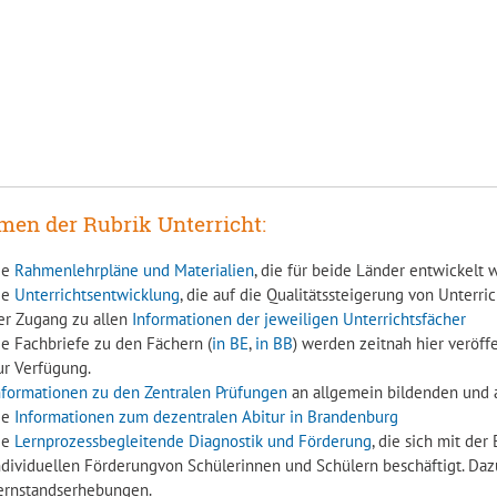
en der Rubrik Unterricht:
ie
Rahmenlehrpläne und Materialien
, die für beide Länder entwickelt
ie
Unterrichtsentwicklung
, die auf die Qualitätssteigerung von Unterrich
er Zugang zu allen
Informationen der jeweiligen Unterrichtsfächer
ie Fachbriefe zu den Fächern (
in BE
,
in BB
) werden zeitnah hier veröffe
ur Verfügung.
nformationen zu den Zentralen Prüfungen
an allgemein bildenden und 
ie
Informationen zum dezentralen Abitur in Brandenburg
ie
Lernprozessbegleitende Diagnostik und Förderung
, die sich mit der
ndividuellen Förderungvon Schülerinnen und Schülern beschäftigt. Daz
ernstandserhebungen.