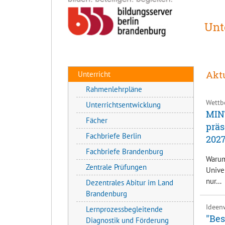
Unt
Akt
Unterricht
Rahmenlehrpläne
Wettb
Unterrichtsentwicklung
MINT
Fächer
präs
Fachbriefe Berlin
202
Fachbriefe Brandenburg
Warum
Zentrale Prüfungen
Unive
nur…
Dezentrales Abitur im Land
Brandenburg
Ideen
Lernprozessbegleitende
"Bes
Diagnostik und Förderung