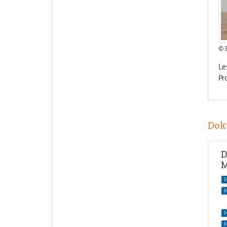
© E
Le
Pr
Dok
D
M