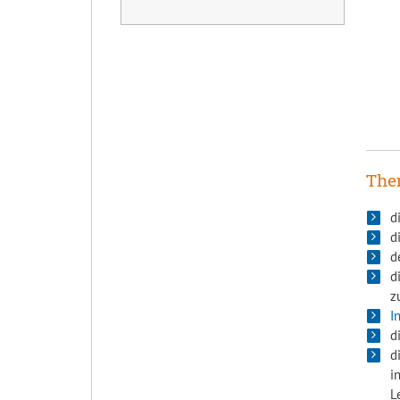
Them
d
d
d
d
z
I
d
d
i
L