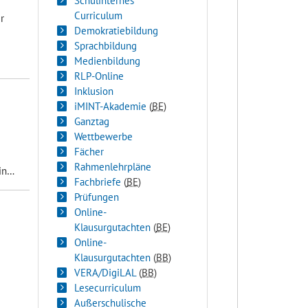
Schulinternes
Curriculum
r
Demokratiebildung
Sprachbildung
Medienbildung
RLP-Online
Inklusion
iMINT-Akademie
(
BE
)
Ganztag
Wettbewerbe
Fächer
Rahmenlehrpläne
 in…
Fachbriefe
(
BE
)
Prüfungen
Online-
Klausurgutachten
(
BE
)
Online-
Klausurgutachten
(
BB
)
VERA/DigiLAL
(
BB
)
Lesecurriculum
Außerschulische