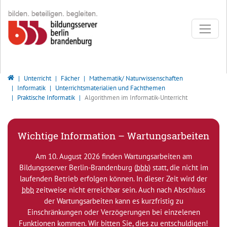
Direkt zur Hauptnavigation springen
Direkt zum Inhalt springen
Bildungsserver Berlin - Brandenburg
Unterricht
Fächer
Mathematik/ Naturwissenschaften
Informatik
Unterrichtsmaterialien und Fachthemen
Praktische Informatik
Algorithmen im Informatik-Unterricht
Wichtige Information – Wartungsarbeiten
Am 10. August 2026 finden Wartungsarbeiten am
Bildungsserver Berlin-Brandenburg (
bbb
) statt, die nicht im
laufenden Betrieb erfolgen können. In dieser Zeit wird der
bbb
zeitweise nicht erreichbar sein. Auch nach Abschluss
der Wartungsarbeiten kann es kurzfristig zu
Einschränkungen oder Verzögerungen bei einzelenen
Funktionen kommen. Wir bitten Sie, dies zu entschuldigen!