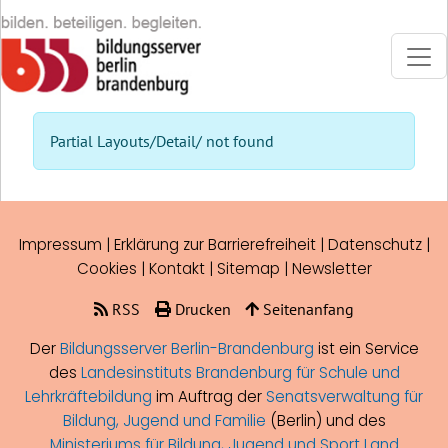
Direkt zur Hauptnavigation springen
Direkt zum Inhalt springen
Bildungsserver Berlin -Brandenburg
Startseite
KI Grundlagen verstehen
Partial Layouts/Detail/ not found
KI im Fachunterricht einsetzen
KI im Schulalltag nutzen
Impressum
|
Erklärung zur Barrierefreiheit
|
Datenschutz
|
Cookies
|
Kontakt
|
Sitemap
|
Newsletter
Digitalität und Gesellschaft
RSS
Drucken
Seitenanfang
Blog
Der
Bildungsserver Berlin-Brandenburg
ist ein Service
des
Landesinstituts Brandenburg für Schule und
Suche
Lehrkräftebildung
im Auftrag der
Senatsverwaltung für
Bildung, Jugend und Familie
(Berlin) und des
Ministeriums für Bildung, Jugend und Sport Land