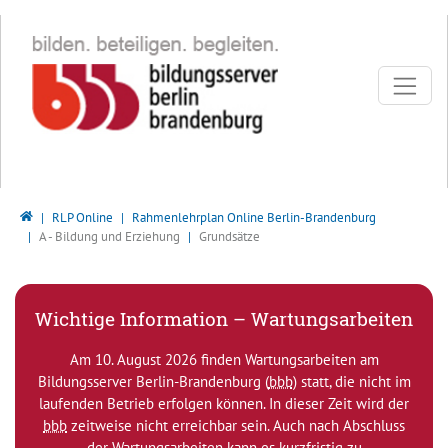
Direkt zur Hauptnavigation springen
Direkt zum Inhalt springen
Bildungsserver Berlin - Brandenburg
RLP Online
Rahmenlehrplan Online Berlin-Brandenburg
A - Bildung und Erziehung
Grundsätze
Wichtige Information – Wartungsarbeiten
Am 10. August 2026 finden Wartungsarbeiten am
Bildungsserver Berlin-Brandenburg (
bbb
) statt, die nicht im
laufenden Betrieb erfolgen können. In dieser Zeit wird der
bbb
zeitweise nicht erreichbar sein. Auch nach Abschluss
der Wartungsarbeiten kann es kurzfristig zu