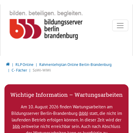
Direkt zur Hauptnavigation springen
Direkt zum Inhalt springen
Bildungsserver Berlin - Brandenburg
RLP Online
Rahmenlehrplan Online Berlin-Brandenburg
C - Fächer
SoWi-WiWi
Wichtige Information – Wartungsarbeiten
Am 10. August 2026 finden Wartungsarbeiten am
Bildungsserver Berlin-Brandenburg (
bbb
) statt, die nicht im
laufenden Betrieb erfolgen können. In dieser Zeit wird der
bbb
zeitweise nicht erreichbar sein. Auch nach Abschluss
der Wartungsarbeiten kann es kurzfristig zu