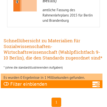
Berlin)
amtliche Fassung des
Rahmenlehrplans 2015 für Berlin
und Brandenburg
Schnellübersicht zu Materialien für
Sozialwissenschaften-
Wirtschaftswissenschaft (Wahlpflichtfach 9-
10 Berlin), die den Standards zugeordnet sind*
* (ohne die standardillustrierenden Aufgaben)
Es wurden 0 Ergebnisse in 1 Millisekunden gefunden.
Filter
Ni
1