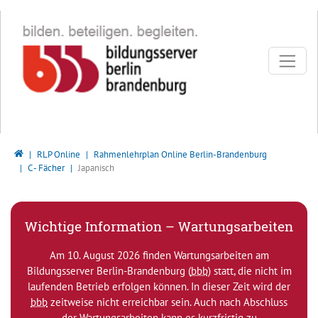
Direkt zur Hauptnavigation springen
Direkt zum Inhalt springen
Bildungsserver Berlin - Brandenburg
RLP Online
Rahmenlehrplan Online Berlin-Brandenburg
C - Fächer
Japanisch
Wichtige Information – Wartungsarbeiten
Am 10. August 2026 finden Wartungsarbeiten am
Bildungsserver Berlin-Brandenburg (
bbb
) statt, die nicht im
laufenden Betrieb erfolgen können. In dieser Zeit wird der
bbb
zeitweise nicht erreichbar sein. Auch nach Abschluss
der Wartungsarbeiten kann es kurzfristig zu