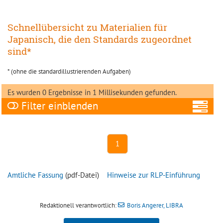
Schnellübersicht zu Materialien für
Japanisch, die den Standards zugeordnet
sind*
* (ohne die standardillustrierenden Aufgaben)
Es wurden 0 Ergebnisse in 1 Millisekunden gefunden.
Filter
A
1
Amtliche Fassung
(pdf-Datei)
Hinweise zur RLP-Einführung
Ni
Redaktionell verantwortlich:
Boris Angerer, LIBRA