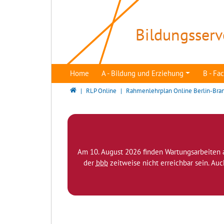
Direkt zur Hauptnavigation springen
Direkt zum Inhalt springen
Bildungsserv
Home
A - Bildung und Erziehung
B - F
Bildungsserver Berlin - Brandenburg
RLP Online
Rahmenlehrplan Online Berlin-Bra
Am 10. August 2026 finden Wartungsarbeiten 
der
bbb
zeitweise nicht erreichbar sein. Au