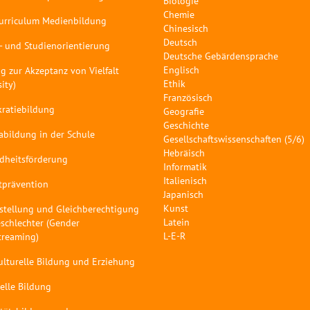
Biologie
Chemie
curriculum Medienbildung
Chinesisch
Deutsch
- und Studienorientierung
Deutsche Gebärdensprache
Englisch
g zur Akzeptanz von Vielfalt
Ethik
sity)
Französisch
ratiebildung
Geografie
Geschichte
abildung in der Schule
Gesellschaftswissenschaften (5/6)
Hebräisch
dheitsförderung
Informatik
Italienisch
tprävention
Japanisch
Kunst
stellung und Gleichberechtigung
Latein
schlechter (Gender
L-E-R
treaming)
ulturelle Bildung und Erziehung
elle Bildung