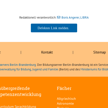
Redaktionell verantwortlich:
Boris Angerer, LIBRA
Boris Angerer, LIBRA
z
|
Kontakt
|
Sitemap
servers Berlin-Brandenburg.
Der Bildungsserver Berlin-Brandenburg ist ein Servic
sverwaltung für Bildung, Jugend und Familie
(Berlin) und des
Ministeriums für Bi
übergreifende
Fächer
petenzentwicklung
Altgriechisch
Astronomie
curriculum Sprachbildung