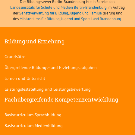
Der Bildungsserver Berlin-Brandenburg ist ein Service des
Landesinstituts für Schule und Medien Berlin-Brandenburg
im Auftrag
der
Senatsverwaltung für Bildung, Jugend und Familie
(Berlin) und
des
Ministeriums für Bildung, Jugend und Sport Land Brandenburg
.
Bildung und Erziehung
Grundsätze
Übergreifende Bildungs- und Erziehungsaufgaben
Lernen und Unterricht
Leistungsfeststellung und Leistungsbewertung
Fachübergreifende Kompetenzentwicklung
Basiscurriculum Sprachbildung
Basiscurriculum Medienbildung