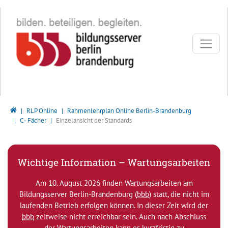
Direkt zur Hauptnavigation springen
Direkt zum Inhalt springen
Bildungsserver Berlin - Brandenburg
RLP Online
Rahmenlehrplan Online Berlin-Brandenburg
C - Fächer
Einzelansicht der Standards
Wichtige Information – Wartungsarbeiten
Am 10. August 2026 finden Wartungsarbeiten am
Bildungsserver Berlin-Brandenburg (
bbb
) statt, die nicht im
laufenden Betrieb erfolgen können. In dieser Zeit wird der
bbb
zeitweise nicht erreichbar sein. Auch nach Abschluss
der Wartungsarbeiten kann es kurzfristig zu