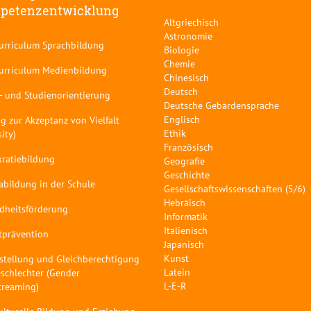
petenzentwicklung
Altgriechisch
Astronomie
curriculum Sprachbildung
Biologie
Chemie
curriculum Medienbildung
Chinesisch
Deutsch
- und Studienorientierung
Deutsche Gebärdensprache
Englisch
g zur Akzeptanz von Vielfalt
Ethik
sity)
Französisch
ratiebildung
Geografie
Geschichte
abildung in der Schule
Gesellschaftswissenschaften (5/6)
Hebräisch
dheitsförderung
Informatik
Italienisch
tprävention
Japanisch
Kunst
stellung und Gleichberechtigung
Latein
schlechter (Gender
L-E-R
treaming)