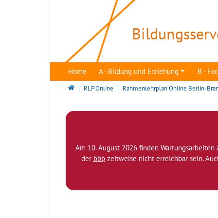
Direkt zur Hauptnavigation springen
Direkt zum Inhalt springen
Bildungsserv
Home
A - Bildung und Erziehung
B - F
Bildungsserver Berlin - Brandenburg
RLP Online
Rahmenlehrplan Online Berlin-Bra
Am 10. August 2026 finden Wartungsarbeiten 
der
bbb
zeitweise nicht erreichbar sein. Au