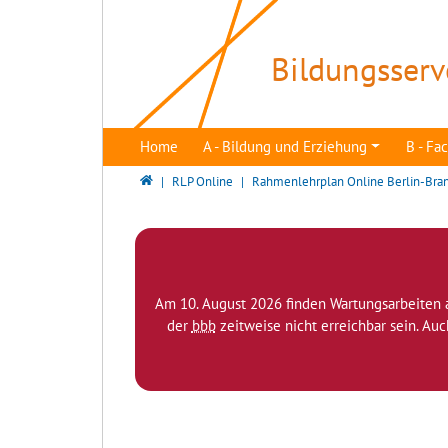
Direkt zur Hauptnavigation springen
Direkt zum Inhalt springen
Bildungsserv
Home
A - Bildung und Erziehung
B - F
Bildungsserver Berlin - Brandenburg
RLP Online
Rahmenlehrplan Online Berlin-Bra
Am 10. August 2026 finden Wartungsarbeiten 
der
bbb
zeitweise nicht erreichbar sein. Au