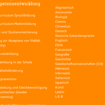
petenzentwicklung
Altgriechisch
Astronomie
curriculum Sprachbildung
Biologie
Chemie
curriculum Medienbildung
Chinesisch
Deutsch
- und Studienorientierung
Deutsche Gebärdensprache
Englisch
g zur Akzeptanz von Vielfalt
Ethik
sity)
Französisch
ratiebildung
Geografie
Geschichte
abildung in der Schule
Gesellschaftswissenschaften (5/6)
Hebräisch
dheitsförderung
Informatik
Italienisch
tprävention
Japanisch
Kunst
stellung und Gleichberechtigung
Latein
schlechter (Gender
L-E-R
treaming)