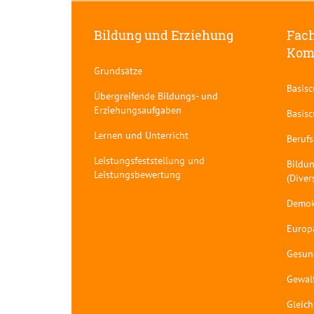
Bildung und Erziehung
Fach
Kom
Grundsätze
Basis
Übergreifende Bildungs- und
Erziehungsaufgaben
Basis
Lernen und Unterricht
Berufs
Leistungsfeststellung und
Bildun
Leistungsbewertung
(Diver
Demok
Europ
Gesun
Gewal
Gleich