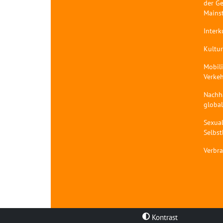
der Ge
Mains
Interk
Kultur
Mobil
Verke
Nachh
globa
Sexual
Selbs
Verbr
Kontrast