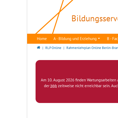
Direkt zur Hauptnavigation springen
Direkt zum Inhalt springen
Bildungsserv
Home
A - Bildung und Erziehung
B - F
Bildungsserver Berlin - Brandenburg
RLP Online
Rahmenlehrplan Online Berlin-Bra
Am 10. August 2026 finden Wartungsarbeiten 
der
bbb
zeitweise nicht erreichbar sein. Au