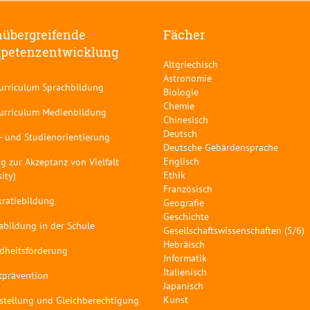
übergreifende
Fächer
petenzentwicklung
Altgriechisch
Astronomie
curriculum Sprachbildung
Biologie
Chemie
curriculum Medienbildung
Chinesisch
Deutsch
- und Studienorientierung
Deutsche Gebärdensprache
Englisch
g zur Akzeptanz von Vielfalt
Ethik
sity)
Französisch
ratiebildung
Geografie
Geschichte
abildung in der Schule
Gesellschaftswissenschaften (5/6)
Hebräisch
dheitsförderung
Informatik
Italienisch
tprävention
Japanisch
Kunst
stellung und Gleichberechtigung