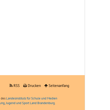
RSS
Drucken
Seitenanfang
e des
Landesinstituts für Schule und Medien
ldung, Jugend und Sport Land Brandenburg
.