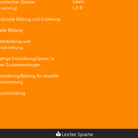
Latein
schlechter (Gender
L-E-R
treaming)
ulturelle Bildung und Erziehung
elle Bildung
itätsbildung und
hrserziehung
altige Entwicklung/Lernen in
len Zusammenhängen
erziehung/Bildung für sexuelle
tbestimmung
aucherbildung
Leichte Sprache