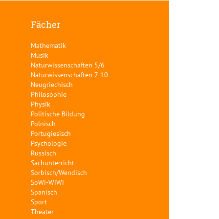
Fächer
Mathematik
Musik
Naturwissenschaften 5/6
Naturwissenschaften 7-10
Neugriechisch
Philosophie
Physik
Politische Bildung
Polnisch
Portugiesisch
Psychologie
Russisch
Sachunterricht
Sorbisch/Wendisch
SoWi-WiWi
Spanisch
Sport
Theater