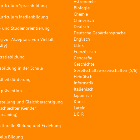
Astronomie
curriculum Sprachbildung
Biologie
Chemie
curriculum Medienbildung
Chinesisch
Deutsch
- und Studienorientierung
Deutsche Gebärdensprache
Englisch
g zur Akzeptanz von Vielfalt
Ethik
sity)
Französisch
ratiebildung
Geografie
Geschichte
abildung in der Schule
Gesellschaftswissenschaften (5/6)
Hebräisch
dheitsförderung
Informatik
Italienisch
tprävention
Japanisch
Kunst
stellung und Gleichberechtigung
Latein
schlechter (Gender
L-E-R
treaming)
ulturelle Bildung und Erziehung
elle Bildung