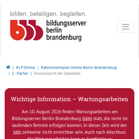
Direkt zur Hauptnavigation springen
Direkt zum Inhalt springen
Bildungsserver Berlin - Brandenburg
RLP Online
Rahmenlehrplan Online Berlin-Brandenburg
C - Fächer
Einzelansicht der Standards
Wichtige Information – Wartungsarbeiten
Am 10. August 2026 finden Wartungsarbeiten am
Bildungsserver Berlin-Brandenburg (
bbb
) statt, die nicht im
laufenden Betrieb erfolgen können. In dieser Zeit wird der
bbb
zeitweise nicht erreichbar sein. Auch nach Abschluss
der Wartungsarbeiten kann es kurzfristig zu