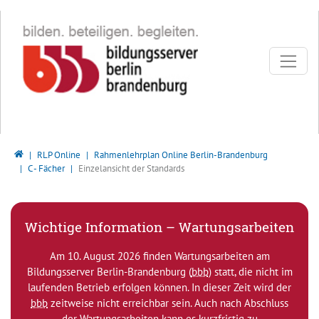
Direkt zur Hauptnavigation springen
Direkt zum Inhalt springen
Bildungsserver Berlin - Brandenburg
RLP Online
Rahmenlehrplan Online Berlin-Brandenburg
C - Fächer
Einzelansicht der Standards
Wichtige Information – Wartungsarbeiten
Am 10. August 2026 finden Wartungsarbeiten am
Bildungsserver Berlin-Brandenburg (
bbb
) statt, die nicht im
laufenden Betrieb erfolgen können. In dieser Zeit wird der
bbb
zeitweise nicht erreichbar sein. Auch nach Abschluss
der Wartungsarbeiten kann es kurzfristig zu