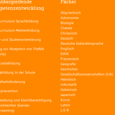
übergreifende
Fächer
petenzentwicklung
Altgriechisch
Astronomie
curriculum Sprachbildung
Biologie
Chemie
curriculum Medienbildung
Chinesisch
Deutsch
- und Studienorientierung
Deutsche Gebärdensprache
Englisch
g zur Akzeptanz von Vielfalt
Ethik
sity)
Französisch
ratiebildung
Geografie
Geschichte
abildung in der Schule
Gesellschaftswissenschaften (5/6)
Hebräisch
dheitsförderung
Informatik
Italienisch
tprävention
Japanisch
Kunst
stellung und Gleichberechtigung
Latein
schlechter (Gender
L-E-R
treaming)