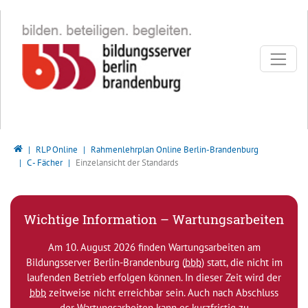
Direkt zur Hauptnavigation springen
Direkt zum Inhalt springen
Bildungsserver Berlin - Brandenburg
RLP Online
Rahmenlehrplan Online Berlin-Brandenburg
C - Fächer
Einzelansicht der Standards
Wichtige Information – Wartungsarbeiten
Am 10. August 2026 finden Wartungsarbeiten am
Bildungsserver Berlin-Brandenburg (
bbb
) statt, die nicht im
laufenden Betrieb erfolgen können. In dieser Zeit wird der
bbb
zeitweise nicht erreichbar sein. Auch nach Abschluss
der Wartungsarbeiten kann es kurzfristig zu