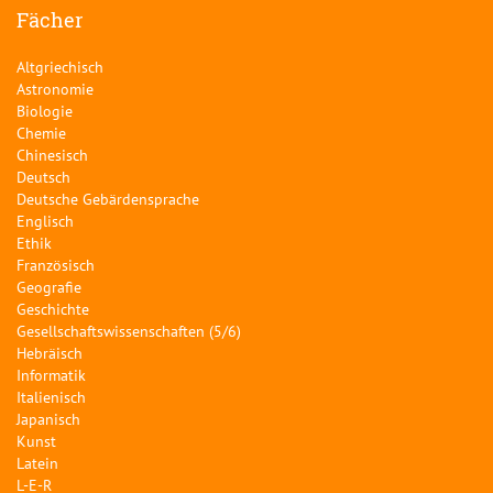
Fächer
Altgriechisch
Astronomie
Biologie
Chemie
Chinesisch
Deutsch
Deutsche Gebärdensprache
Englisch
Ethik
Französisch
Geografie
Geschichte
Gesellschaftswissenschaften (5/6)
Hebräisch
Informatik
Italienisch
Japanisch
Kunst
Latein
L-E-R