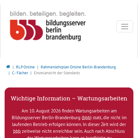
Direkt zur Hauptnavigation springen
Direkt zum Inhalt springen
Bildungsserver Berlin - Brandenburg
RLP Online
Rahmenlehrplan Online Berlin-Brandenburg
C - Fächer
Einzelansicht der Standards
Wichtige Information – Wartungsarbeiten
Am 10. August 2026 finden Wartungsarbeiten am
Bildungsserver Berlin-Brandenburg (
bbb
) statt, die nicht im
laufenden Betrieb erfolgen können. In dieser Zeit wird der
bbb
zeitweise nicht erreichbar sein. Auch nach Abschluss
der Wartungsarbeiten kann es kurzfristig zu