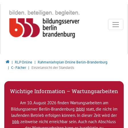
Direkt zur Hauptnavigation springen
Direkt zum Inhalt springen
Bildungsserver Berlin - Brandenburg
RLP Online
Rahmenlehrplan Online Berlin-Brandenburg
C - Fächer
Einzelansicht der Standards
Wichtige Information – Wartungsarbeiten
Am 10. August 2026 finden Wartungsarbeiten am
Bildungsserver Berlin-Brandenburg (
bbb
) statt, die nicht im
laufenden Betrieb erfolgen können. In dieser Zeit wird der
bbb
zeitweise nicht erreichbar sein. Auch nach Abschluss
der Wartungsarbeiten kann es kurzfristig zu