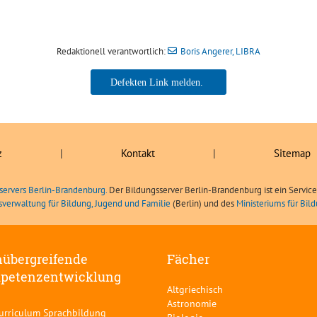
Redaktionell verantwortlich:
Boris Angerer, LIBRA
Boris Angerer, LIBRA
z
|
Kontakt
|
Sitemap
servers Berlin-Brandenburg.
Der Bildungsserver Berlin-Brandenburg ist ein Servic
sverwaltung für Bildung, Jugend und Familie
(Berlin) und des
Ministeriums für Bi
übergreifende
Fächer
petenzentwicklung
Altgriechisch
Astronomie
curriculum Sprachbildung