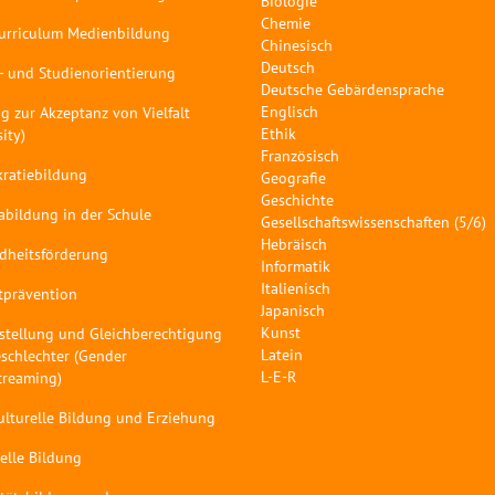
Biologie
Chemie
curriculum Medienbildung
Chinesisch
Deutsch
- und Studienorientierung
Deutsche Gebärdensprache
Englisch
g zur Akzeptanz von Vielfalt
Ethik
sity)
Französisch
ratiebildung
Geografie
Geschichte
abildung in der Schule
Gesellschaftswissenschaften (5/6)
Hebräisch
dheitsförderung
Informatik
Italienisch
tprävention
Japanisch
Kunst
stellung und Gleichberechtigung
Latein
schlechter (Gender
L-E-R
treaming)
ulturelle Bildung und Erziehung
elle Bildung