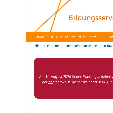
Direkt zur Hauptnavigation springen
Direkt zum Inhalt springen
Bildungsserv
Home
A - Bildung und Erziehung
B - F
Bildungsserver Berlin - Brandenburg
RLP Online
Rahmenlehrplan Online Berlin-Bra
Am 10. August 2026 finden Wartungsarbeiten 
der
bbb
zeitweise nicht erreichbar sein. Au