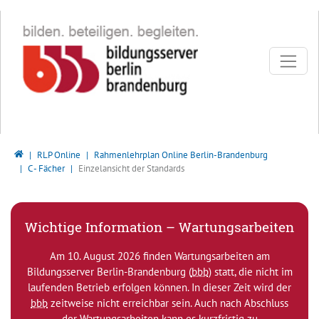
Direkt zur Hauptnavigation springen
Direkt zum Inhalt springen
Bildungsserver Berlin - Brandenburg
RLP Online
Rahmenlehrplan Online Berlin-Brandenburg
C - Fächer
Einzelansicht der Standards
Wichtige Information – Wartungsarbeiten
Am 10. August 2026 finden Wartungsarbeiten am
Bildungsserver Berlin-Brandenburg (
bbb
) statt, die nicht im
laufenden Betrieb erfolgen können. In dieser Zeit wird der
bbb
zeitweise nicht erreichbar sein. Auch nach Abschluss
der Wartungsarbeiten kann es kurzfristig zu